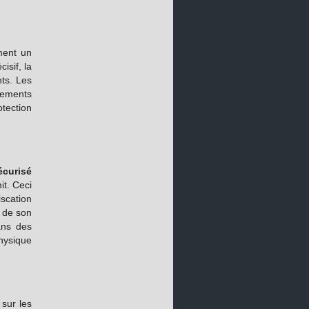
ment un
isif, la
nts. Les
cements
otection
écurisé
t. Ceci
scation
, de son
ans des
physique
 sur les