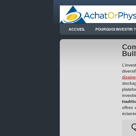
ACCUEIL
POURQUOI INVESTIR ?
Com
Bull
L’inves
diversi
dizaine
stocka
platef
investi
tradit
offres 
éclairé
Q