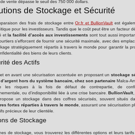
de vente dépasse le seuil des 750 000 dollars.
utions de Stockage et Sécurité
paraison des frais de stockage entre
Or.fr et BullionVault
est égale
ritique pour les investisseurs. Tandis que le coût peut être un facteur déc
é et
la facilité d’accès aux investissements
sont tout aussi importa
ourtiers s’efforcent de fournir une sécurité maximale, avec des empla
kage stratégiquement répartis à travers le monde pour garantir la pr
onfidentialité des biens de leurs clients.
rité des Actifs
t en avant une sécurisation accentuée en proposant un
stockage s
t d’argent hors du système bancaire
, chez son partenaire
Malca-Ami
e les risques à la fois de défaut de contrepartie, de confi
ementale, ou d’indisponibilité liée à une crise bancaire.
BullionVault
propose un stockage dans des coffres sécurisés, souvent situés d
es fortes réparties à travers le monde
, assurant une sécurisation 
ifs précieux de leur clientèle.
ons de Stockage
es de stockage, vous trouverez les différentes options et leurs tarifs