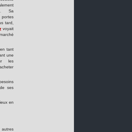
lement
es. Sa
 portes
s tard,
r
voyait
 marché
 en tant
rant une
ur les
 acheter
esoins
 de ses
cieux en
 autres