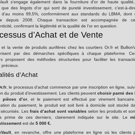
nVault s’engage également dans la fourniture d’or de haute qualité
t que des lingots d’or qui sont de pureté investissement, c’est-à-di
e d’au moins 99,5%, conformément aux standards du LBMA, dont e
e depuis 2008. Chaque transaction est accompagnée de certi
nticité, confirmant la légitimité et la qualité de l’or en question.
cessus d’Achat et de Vente
 et la vente de produits aurifères chez les courtiers Or.fr et Bullion
érisent par des démarches spécifiques à chaque plateforme. C
ers proposent des méthodes structurées pour faciliter les transact
 précieux.
lités d’Achat
r.fr
, le processus d’achat commence par une inscription en ligne, suiv
on du produit d’investissement. Les clients peuvent
choisir parmi des 
 pièces d’or
, et le paiement est effectué par virement bancaire
ation du paiement, le produit est soit livré à domicile soit stocké 
 sécurisés. Les
frais d’achat sont variables
selon les produits et son
a prime de ces derniers, clairement indiquée sur le site. Le
m
stissement
est de
5 000 €.
nVault
, en revanche, offre une plateforme en ligne où les clients 