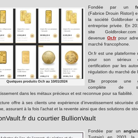
Fondée par un
f
(Fabrice Drouin Ristori) 
la société Goldbroker 
entreprise privée. En 20
site Goldbroker.c
devenue
Or.fr
pour adre
marché francophone.
Or.fr est une plateforme
pour son sérieux 
certification par les auto
régulation du marché de l
Elle propose une 
Quelques produits Or.fr au 10/01/2024
complète de ser
tissement dans les métaux précieux et est reconnue pour sa fiabilité.
cture offre à ses clients une expérience d’investissement sécurisée d
e, assurant à la fois l’achat et la revente ainsi que des solutions de st
onVault.fr du courtier BullionVault
Fondée par un
anglai
Tustain) en 2003, la 