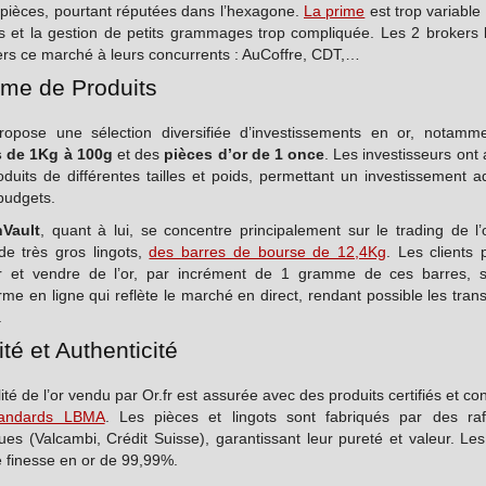
 pièces, pourtant réputées dans l’hexagone.
La prime
est trop variable
ts et la gestion de petits grammages trop compliquée. Les 2 brokers l
ers ce marché à leurs concurrents : AuCoffre, CDT,…
e de Produits
opose une sélection diversifiée d’investissements en or, notamm
s de 1Kg à 100g
et des
pièces d’or de 1 once
. Les investisseurs ont
duits de différentes tailles et poids, permettant un investissement 
budgets.
nVault
, quant à lui, se concentre principalement sur le trading de l
de très gros lingots,
des barres de bourse de 12,4Kg
. Les clients 
r et vendre de l’or, par incrément de 1 gramme de ces barres, 
rme en ligne qui reflète le marché en direct, rendant possible les tran
.
té et Authenticité
ité de l’or vendu par Or.fr est assurée avec des produits certifiés et c
tandards LBMA
. Les pièces et lingots sont fabriqués par des raff
es (Valcambi, Crédit Suisse), garantissant leur pureté et valeur. Les
 finesse en or de 99,99%.