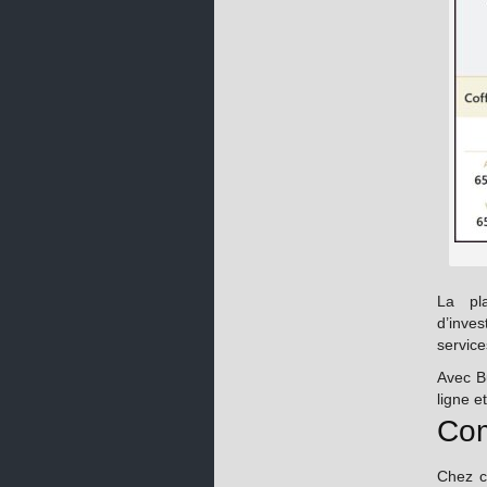
La pl
d’inve
service
Avec Bu
ligne e
Com
Chez c