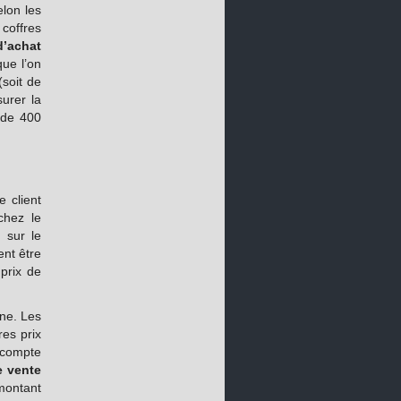
elon les
coffres
d’achat
ue l’on
soit de
urer la
r de 400
e client
chez le
 sur le
ent être
prix de
gne. Les
res prix
r compte
e vente
montant