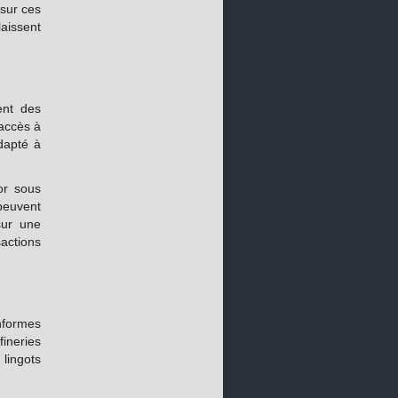
 sur ces
aissent
ent des
 accès à
adapté à
’or sous
peuvent
sur une
sactions
onformes
ineries
 lingots