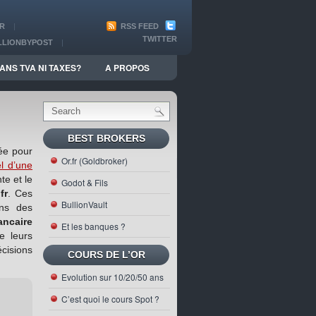
R
RSS FEED
TWITTER
LLIONBYPOST
ION
ANS TVA NI TAXES?
A PROPOS
BEST BROKERS
sée pour
Or.fr (Goldbroker)
l d’une
te et le
Godot & Fils
fr
. Ces
BullionVault
ins des
ancaire
Et les banques ?
e leurs
écisions
COURS DE L’OR
Evolution sur 10/20/50 ans
C’est quoi le cours Spot ?