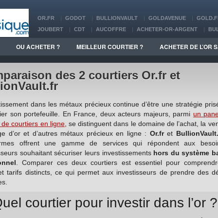
OR.FR
GODOT
BULLIONVAULT
GOLDAVENUE
GOLD.F
JOUBERT
CDT
AUCOFFRE
ACHETER-OR-ARGENT
BU
BDOR
OR EN CASH
GOLDUNION
LINGOR
SONEXBULL
OU ACHETER ?
MEILLEUR COURTIER ?
ACHETER DE L’OR S
ABACOR
BITGILD
FRANCE D’OR
paraison des 2 courtiers Or.fr et
ionVault.fr
tissement dans les métaux précieux continue d’être une stratégie pri
fier son portefeuille. En France, deux acteurs majeurs, parmi
un pane
 de courtiers en ligne
, se distinguent dans le domaine de l’achat, la ven
ge d’or et d’autres métaux précieux en ligne :
Or.fr
et
BullionVault.
ormes offrent une gamme de services qui répondent aux beso
sseurs souhaitant sécuriser leurs investissements
hors du système b
ionnel
. Comparer ces deux courtiers est essentiel pour comprendr
et tarifs distincts, ce qui permet aux investisseurs de prendre des d
es.
uel courtier pour investir dans l’or ?