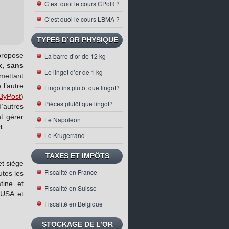
C’est quoi le cours CPoR ?
C’est quoi le cours LBMA ?
TYPES D’OR PHYSIQUE
propose
La barre d’or de 12 kg
x, sans
Le lingot d’or de 1 kg
rmettant
l’autre
Lingotins plutôt que lingot?
nByPost
)
Pièces plutôt que lingot?
’autres
t gérer
Le Napoléon
t
.
Le Krugerrand
TAXES ET IMPÔTS
et siège
Fiscalité en France
utes les
tine et
Fiscalité en Suisse
 USA et
Fiscalité en Belgique
STOCKAGE DE L’OR