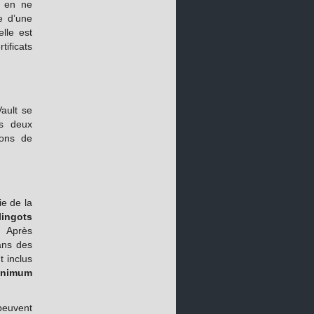
, en ne
re d’une
lle est
ficats
Vault se
es deux
ions de
ie de la
lingots
. Après
dans des
t inclus
inimum
peuvent