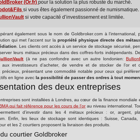
ldBroker (Or.fr)
pour la solution la plus robuste du marché.
odot&Fils
si vous êtes également passionné de numismatique.
llionVault
si votre capacité d’investissement est limitée.
opérant également sous le nom de Goldbroker.com à l’international, 
ution qui met l’accent sur la
propriété physique directe des métau
édiation
. Les clients ont accès à un service de stockage sécurisé, pe
server leurs métaux précieux dans des coffres-forts indépendants. De 
ullionVault
(à ne pas confondre avec un autre londonien:
Bullio
 aux investisseurs d’acheter, de vendre et de stocker de l’or et d
 précieux, présentant une commodité notable pour ceux qui préfèren
ctifs en ligne avec
la possibilité de passer des ordres à tout momen
sentation des deux entreprises
ntreprises sont installées à Londres, au cœur de la finance mondiale 
BMA qui fait référence pour les cours de l’or
au niveau international. To
ermettent d’investir dans les 4 métaux précieux : or, argent, pla
ium. Enfin, les lieux de stockage sont identiques : Suisse, Canada,
ur et les 2 courtiers proposent la livraison des produits.
r du courtier Goldbroker