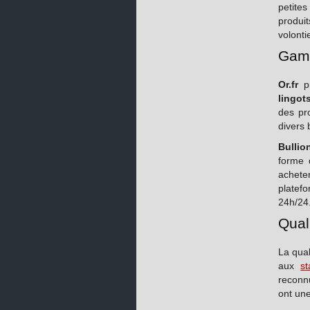
petites
produi
volonti
Gamm
Or.fr
pr
lingot
des pro
divers 
Bullio
forme 
achete
platefo
24h/24
Quali
La qual
aux
s
reconnu
ont une