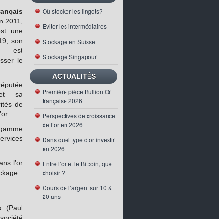
Où stocker les lingots?
rançais
en 2011,
Eviter les intermédiaires
est une
19, son
Stockage en Suisse
om est
Stockage Singapour
sser le
ACTUALITÉS
 réputée
Première pièce Bullion Or
et sa
française 2026
rités de
’or.
Perspectives de croissance
de l’or en 2026
gamme
vices
Dans quel type d’or investir
en 2026
ans l’or
Entre l’or et le Bitcoin, que
choisir ?
ockage.
Cours de l’argent sur 10 &
20 ans
s
(Paul
société