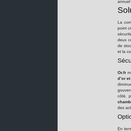
annuel 
Sol
La com
point c
sécurit
deux c
de stoc
et la c
Sécu
Or.fr
me
d’or e
diminu
gouvern
côté, 
chambr
des act
Opti
En term