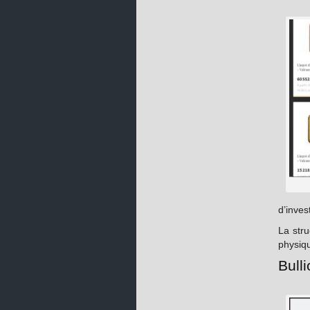
d’inves
La stru
physiqu
Bulli