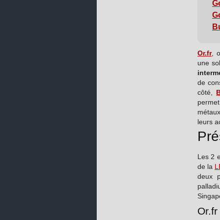
Go
G
Bu
Or.fr
, 
une sol
interm
de con
côté,
B
permet
métaux
leurs a
Pré
Les 2 e
de la
L
deux p
pallad
Singapo
Or.f