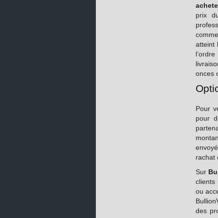
achete
prix d
profes
comme
atteint
l’ordr
livrais
onces c
Opti
Pour v
pour d
parten
montant
envoyé
rachat 
Sur
Bul
clients
ou acce
Bullion
des pr