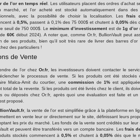
r de l’or en temps réel
. Les utilisateurs placent des ordres d’achat s
u marché, et l’or acheté est stocké automatiquement dans des 
sionnels, avec la possibilité de choisir la localisation. Les
frais 
ncent à
0,5%,
passent à 0,1% des 75 000$ et chutent à
0,05%
dès q
 le seuil de 750 000$. Le
minimum d’investissement
est de
1g d’or
(
e de
60€
début 2024). A noter que, comme Or.fr, BullionVault peut ass
on de ses produits, bien qu’il soit très rare de livrer des barres d’o
hez des particuliers !
ons de Vente
endre de l’or chez
Or.fr
, les investisseurs doivent contacter le servic
éclencher le processus de vente. Si les produits ont été stockés 
aire Malca-Amit du courtier, une
commission
de
1%
est appliquée
 total de la revente. Si les produits ont été livrés chez le client, ils doiv
s ou déposés chez Or.fr, après quoi une évaluation est faite et un 
est proposé.
lionVault.fr
, la vente de l’or est simplifiée grâce à la plateforme en li
 mettent en vente leur or directement sur le site, définissant leurs prop
ptant les prix du marché. Les fonds de la vente sont crédités sur leu
Vault et peuvent être transférés vers un compte bancaire. Les
frais d
oduits stockés commencent à
0,5%
et chutent à
0,05%
dés que le 