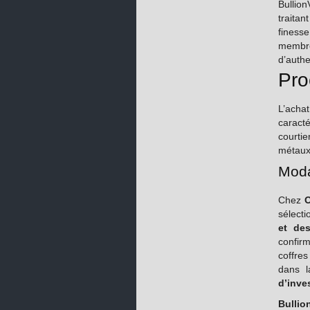
Bullio
traitan
finess
membr
d’authe
Pro
L’achat
caract
courti
métaux
Moda
Chez
O
sélecti
et des
confirm
coffres
dans l
d’inve
Bullio