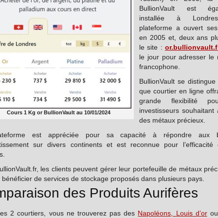
BullionVault est éga
installée à Londr
plateforme a ouvert ses
en 2005 et, deux ans plu
le site :
or.bullionvault.f
le jour pour adresser le
francophone.
BullionVault se distingue
que courtier en ligne off
grande flexibilité po
investisseurs souhaitant
Cours 1 Kg or BullionVault au 10/01/2024
des métaux précieux.
ateforme est appréciée pour sa capacité à répondre aux b
stissement sur divers continents et est reconnue pour l’efficacité
s.
llionVault.fr, les clients peuvent gérer leur portefeuille de métaux pré
t bénéficier de services de stockage proposés dans plusieurs pays.
paraison des Produits Aurifères
es 2 courtiers, vous ne trouverez pas des
Napoléons, Louis d’or
ou