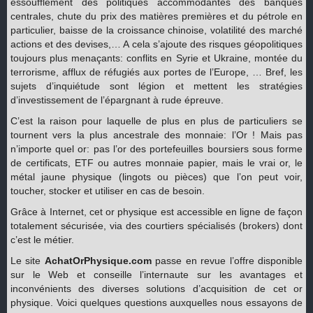
essoufflement des politiques accommodantes des banques
centrales, chute du prix des matières premières et du pétrole en
particulier, baisse de la croissance chinoise, volatilité des marché
actions et des devises,… A cela s’ajoute des risques géopolitiques
toujours plus menaçants: conflits en Syrie et Ukraine, montée du
terrorisme, afflux de réfugiés aux portes de l’Europe, … Bref, les
sujets d’inquiétude sont légion et mettent les stratégies
d’investissement de l’épargnant à rude épreuve.
C’est la raison pour laquelle de plus en plus de particuliers se
tournent vers la plus ancestrale des monnaie: l’Or ! Mais pas
n’importe quel or: pas l’or des portefeuilles boursiers sous forme
de certificats, ETF ou autres monnaie papier, mais le vrai or, le
métal jaune physique (lingots ou pièces) que l’on peut voir,
toucher, stocker et utiliser en cas de besoin.
Grâce à Internet, cet or physique est accessible en ligne de façon
totalement sécurisée, via des courtiers spécialisés (brokers) dont
c’est le métier.
Le site
AchatOrPhysique.com
passe en revue l’offre disponible
sur le Web et conseille l’internaute sur les avantages et
inconvénients des diverses solutions d’acquisition de cet or
physique. Voici quelques questions auxquelles nous essayons de