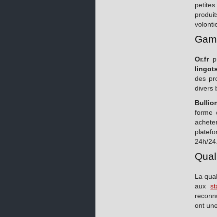
petites
produi
volonti
Gamm
Or.fr
pr
lingot
des pro
divers 
Bullio
forme 
achete
platefo
24h/24
Quali
La qual
aux
s
reconnu
ont une