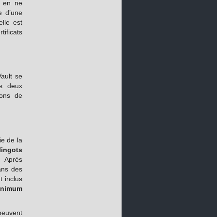
, en ne
re d’une
lle est
ficats
Vault se
es deux
ions de
ie de la
lingots
. Après
dans des
t inclus
inimum
peuvent