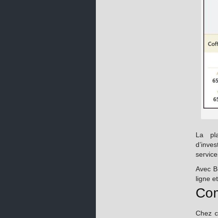
La pl
d’inve
service
Avec Bu
ligne e
Com
Chez c