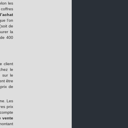
elon les
coffres
d’achat
ue l’on
soit de
urer la
r de 400
e client
chez le
 sur le
ent être
prix de
gne. Les
res prix
r compte
e vente
montant