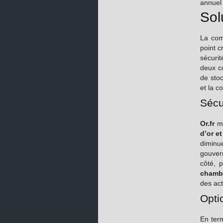
annuel 
Sol
La com
point c
sécurit
deux c
de stoc
et la c
Sécu
Or.fr
me
d’or e
diminu
gouvern
côté, 
chambr
des act
Opti
En term