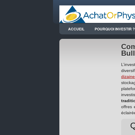
ACCUEIL
POURQUOI INVESTIR ?
Com
Bull
L’inves
diversi
dizaine
stocka
platef
investi
tradit
offres 
éclairé
Q