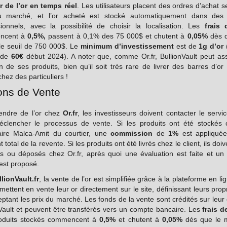
r de l’or en temps réel
. Les utilisateurs placent des ordres d’achat s
u marché, et l’or acheté est stocké automatiquement dans des 
sionnels, avec la possibilité de choisir la localisation. Les
frais 
ncent à
0,5%,
passent à 0,1% des 75 000$ et chutent à
0,05%
dès q
 le seuil de 750 000$. Le
minimum d’investissement
est de
1g d’or
(
e de
60€
début 2024). A noter que, comme Or.fr, BullionVault peut ass
on de ses produits, bien qu’il soit très rare de livrer des barres d’o
hez des particuliers !
ons de Vente
endre de l’or chez
Or.fr
, les investisseurs doivent contacter le servic
éclencher le processus de vente. Si les produits ont été stockés 
aire Malca-Amit du courtier, une
commission
de
1%
est appliquée
 total de la revente. Si les produits ont été livrés chez le client, ils doiv
s ou déposés chez Or.fr, après quoi une évaluation est faite et un 
est proposé.
lionVault.fr
, la vente de l’or est simplifiée grâce à la plateforme en li
 mettent en vente leur or directement sur le site, définissant leurs prop
ptant les prix du marché. Les fonds de la vente sont crédités sur leu
Vault et peuvent être transférés vers un compte bancaire. Les
frais d
oduits stockés commencent à
0,5%
et chutent à
0,05%
dés que le 