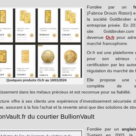
Fondée par un
f
(Fabrice Drouin Ristori) 
la société Goldbroker 
entreprise privée. En 20
site Goldbroker.c
devenue
Or.fr
pour adre
marché francophone.
Or.fr est une plateforme
pour son sérieux 
certification par les auto
régulation du marché de l
Elle propose une 
Quelques produits Or.fr au 10/01/2024
complète de ser
tissement dans les métaux précieux et est reconnue pour sa fiabilité.
cture offre à ses clients une expérience d’investissement sécurisée d
e, assurant à la fois l’achat et la revente ainsi que des solutions de st
onVault.fr du courtier BullionVault
Fondée par un
anglai
Tustain) en 2003, la 