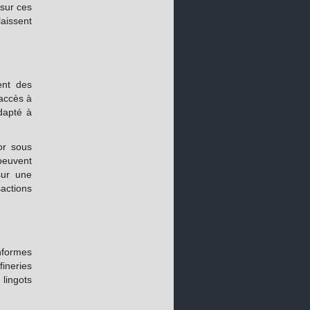
 sur ces
aissent
ent des
 accès à
adapté à
’or sous
peuvent
sur une
sactions
onformes
ineries
 lingots