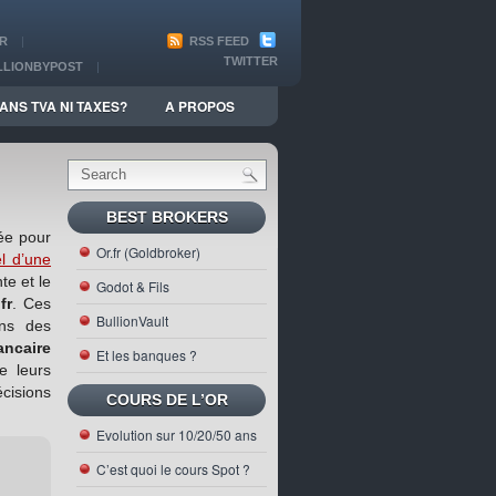
R
RSS FEED
TWITTER
LLIONBYPOST
ION
ANS TVA NI TAXES?
A PROPOS
BEST BROKERS
sée pour
Or.fr (Goldbroker)
l d’une
te et le
Godot & Fils
fr
. Ces
BullionVault
ins des
ancaire
Et les banques ?
e leurs
écisions
COURS DE L’OR
Evolution sur 10/20/50 ans
C’est quoi le cours Spot ?