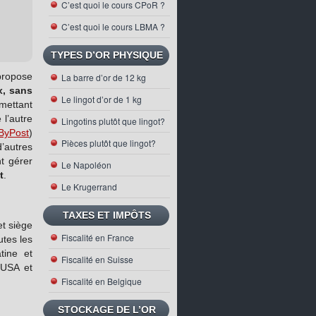
C’est quoi le cours CPoR ?
C’est quoi le cours LBMA ?
TYPES D’OR PHYSIQUE
propose
La barre d’or de 12 kg
x, sans
Le lingot d’or de 1 kg
rmettant
l’autre
Lingotins plutôt que lingot?
nByPost
)
Pièces plutôt que lingot?
’autres
t gérer
Le Napoléon
t
.
Le Krugerrand
TAXES ET IMPÔTS
et siège
Fiscalité en France
utes les
tine et
Fiscalité en Suisse
 USA et
Fiscalité en Belgique
STOCKAGE DE L’OR