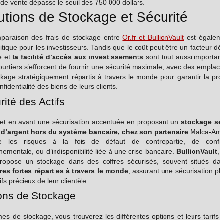
de vente dépasse le seuil des 750 000 dollars.
utions de Stockage et Sécurité
paraison des frais de stockage entre
Or.fr et BullionVault
est égale
ritique pour les investisseurs. Tandis que le coût peut être un facteur déc
é et
la facilité d’accès aux investissements
sont tout aussi importa
ourtiers s’efforcent de fournir une sécurité maximale, avec des empla
kage stratégiquement répartis à travers le monde pour garantir la pr
onfidentialité des biens de leurs clients.
rité des Actifs
t en avant une sécurisation accentuée en proposant un
stockage s
t d’argent hors du système bancaire
, chez son partenaire
Malca-Ami
e les risques à la fois de défaut de contrepartie, de confi
ementale, ou d’indisponibilité liée à une crise bancaire.
BullionVault
propose un stockage dans des coffres sécurisés, souvent situés d
es fortes réparties à travers le monde
, assurant une sécurisation 
ifs précieux de leur clientèle.
ons de Stockage
es de stockage, vous trouverez les différentes options et leurs tarifs