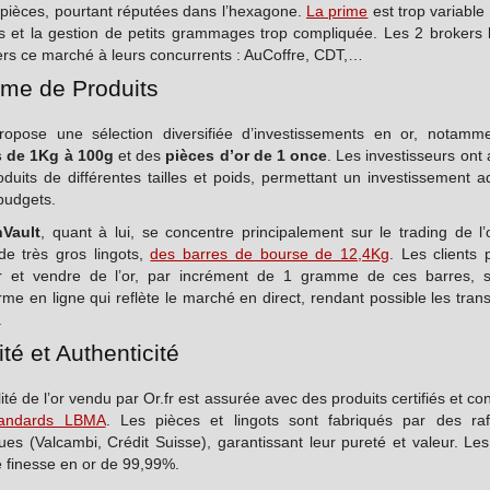
 pièces, pourtant réputées dans l’hexagone.
La prime
est trop variable
ts et la gestion de petits grammages trop compliquée. Les 2 brokers l
ers ce marché à leurs concurrents : AuCoffre, CDT,…
e de Produits
opose une sélection diversifiée d’investissements en or, notamm
s de 1Kg à 100g
et des
pièces d’or de 1 once
. Les investisseurs ont
duits de différentes tailles et poids, permettant un investissement 
budgets.
nVault
, quant à lui, se concentre principalement sur le trading de l
de très gros lingots,
des barres de bourse de 12,4Kg
. Les clients 
r et vendre de l’or, par incrément de 1 gramme de ces barres, 
rme en ligne qui reflète le marché en direct, rendant possible les tran
.
té et Authenticité
ité de l’or vendu par Or.fr est assurée avec des produits certifiés et c
tandards LBMA
. Les pièces et lingots sont fabriqués par des raff
es (Valcambi, Crédit Suisse), garantissant leur pureté et valeur. Les
 finesse en or de 99,99%.