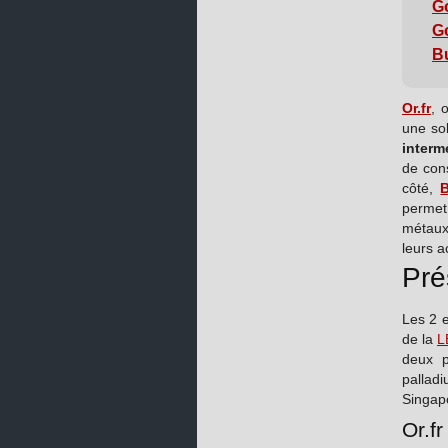
Go
G
Bu
Or.fr
, 
une sol
interm
de con
côté,
B
permet
métaux
leurs a
Pré
Les 2 e
de la
L
deux p
pallad
Singapo
Or.f