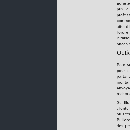
achete
prix d
profes
comme
atteint
l’ordr
livrais
onces c
Opti
Pour v
pour d
parten
montant
envoyé
rachat 
Sur
Bul
clients
ou acce
Bullion
des pr