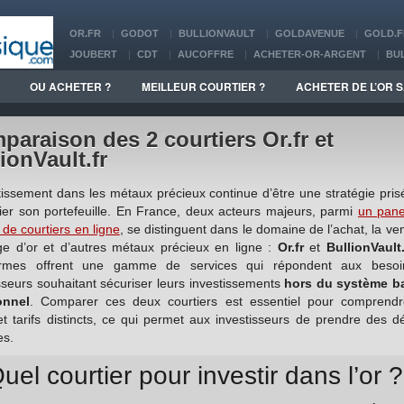
OR.FR
GODOT
BULLIONVAULT
GOLDAVENUE
GOLD.F
JOUBERT
CDT
AUCOFFRE
ACHETER-OR-ARGENT
BU
BDOR
OR EN CASH
GOLDUNION
LINGOR
SONEXBULL
OU ACHETER ?
MEILLEUR COURTIER ?
ACHETER DE L’OR S
ABACOR
BITGILD
FRANCE D’OR
paraison des 2 courtiers Or.fr et
ionVault.fr
tissement dans les métaux précieux continue d’être une stratégie pri
fier son portefeuille. En France, deux acteurs majeurs, parmi
un pane
 de courtiers en ligne
, se distinguent dans le domaine de l’achat, la ven
ge d’or et d’autres métaux précieux en ligne :
Or.fr
et
BullionVault.
ormes offrent une gamme de services qui répondent aux beso
sseurs souhaitant sécuriser leurs investissements
hors du système b
ionnel
. Comparer ces deux courtiers est essentiel pour comprendr
et tarifs distincts, ce qui permet aux investisseurs de prendre des d
es.
uel courtier pour investir dans l’or ?