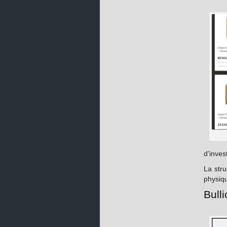
d’inves
La stru
physiqu
Bulli