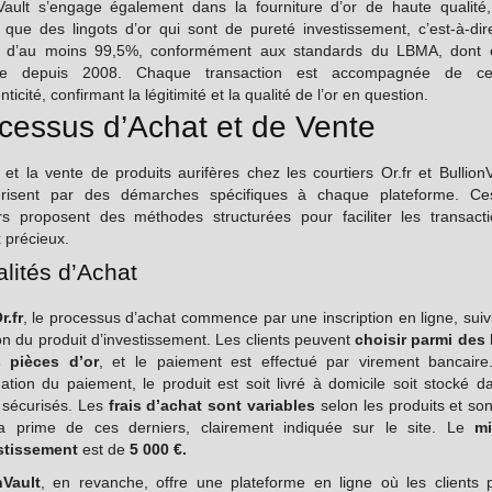
nVault s’engage également dans la fourniture d’or de haute qualité
t que des lingots d’or qui sont de pureté investissement, c’est-à-di
e d’au moins 99,5%, conformément aux standards du LBMA, dont e
e depuis 2008. Chaque transaction est accompagnée de certi
nticité, confirmant la légitimité et la qualité de l’or en question.
cessus d’Achat et de Vente
 et la vente de produits aurifères chez les courtiers Or.fr et Bullion
érisent par des démarches spécifiques à chaque plateforme. C
ers proposent des méthodes structurées pour faciliter les transact
 précieux.
lités d’Achat
r.fr
, le processus d’achat commence par une inscription en ligne, suiv
on du produit d’investissement. Les clients peuvent
choisir parmi des 
 pièces d’or
, et le paiement est effectué par virement bancaire
ation du paiement, le produit est soit livré à domicile soit stocké 
 sécurisés. Les
frais d’achat sont variables
selon les produits et son
a prime de ces derniers, clairement indiquée sur le site. Le
m
stissement
est de
5 000 €.
nVault
, en revanche, offre une plateforme en ligne où les clients 