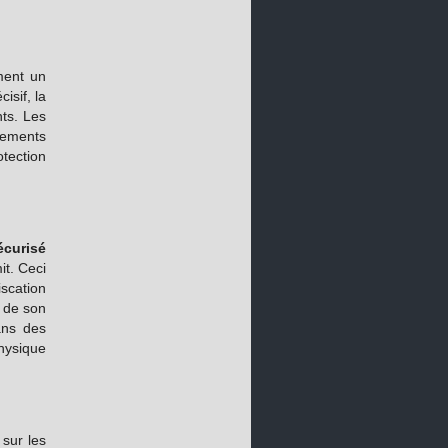
ment un
isif, la
nts. Les
cements
otection
écurisé
t. Ceci
scation
, de son
ans des
physique
 sur les