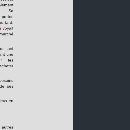
lement
es. Sa
 portes
s tard,
r
voyait
 marché
 en tant
rant une
ur les
 acheter
esoins
 de ses
cieux en
 autres