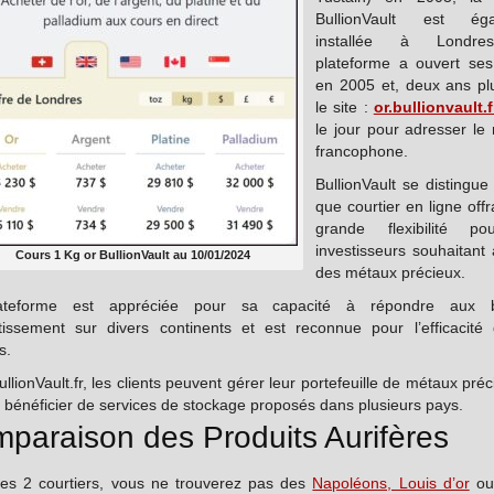
BullionVault est éga
installée à Londr
plateforme a ouvert ses
en 2005 et, deux ans plu
le site :
or.bullionvault.f
le jour pour adresser le
francophone.
BullionVault se distingue
que courtier en ligne off
grande flexibilité po
investisseurs souhaitant
Cours 1 Kg or BullionVault au 10/01/2024
des métaux précieux.
ateforme est appréciée pour sa capacité à répondre aux b
stissement sur divers continents et est reconnue pour l’efficacité
s.
llionVault.fr, les clients peuvent gérer leur portefeuille de métaux pré
t bénéficier de services de stockage proposés dans plusieurs pays.
paraison des Produits Aurifères
es 2 courtiers, vous ne trouverez pas des
Napoléons, Louis d’or
ou