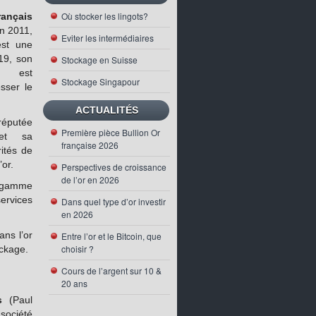
Où stocker les lingots?
rançais
en 2011,
Eviter les intermédiaires
est une
19, son
Stockage en Suisse
om est
Stockage Singapour
sser le
ACTUALITÉS
 réputée
Première pièce Bullion Or
et sa
française 2026
rités de
’or.
Perspectives de croissance
de l’or en 2026
gamme
vices
Dans quel type d’or investir
en 2026
ans l’or
Entre l’or et le Bitcoin, que
choisir ?
ockage.
Cours de l’argent sur 10 &
20 ans
s
(Paul
société