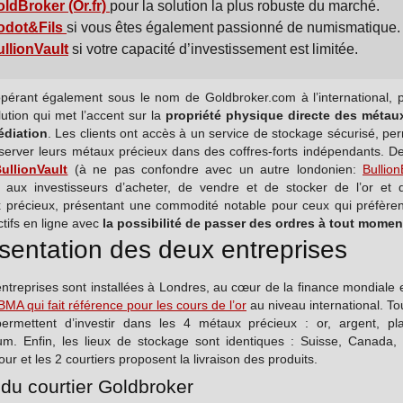
ldBroker (Or.fr)
pour la solution la plus robuste du marché.
odot&Fils
si vous êtes également passionné de numismatique.
llionVault
si votre capacité d’investissement est limitée.
opérant également sous le nom de Goldbroker.com à l’international, 
ution qui met l’accent sur la
propriété physique directe des métau
édiation
. Les clients ont accès à un service de stockage sécurisé, pe
server leurs métaux précieux dans des coffres-forts indépendants. De 
ullionVault
(à ne pas confondre avec un autre londonien:
Bullio
 aux investisseurs d’acheter, de vendre et de stocker de l’or et d
 précieux, présentant une commodité notable pour ceux qui préfèren
ctifs en ligne avec
la possibilité de passer des ordres à tout momen
sentation des deux entreprises
ntreprises sont installées à Londres, au cœur de la finance mondiale 
BMA qui fait référence pour les cours de l’or
au niveau international. To
ermettent d’investir dans les 4 métaux précieux : or, argent, pla
ium. Enfin, les lieux de stockage sont identiques : Suisse, Canada,
ur et les 2 courtiers proposent la livraison des produits.
r du courtier Goldbroker