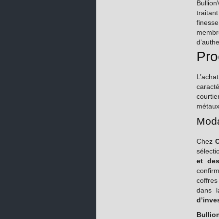
Bullio
traitan
finess
membr
d’authe
Pro
L’achat
caract
courti
métaux
Moda
Chez
O
sélecti
et des
confirm
coffres
dans l
d’inve
Bullio