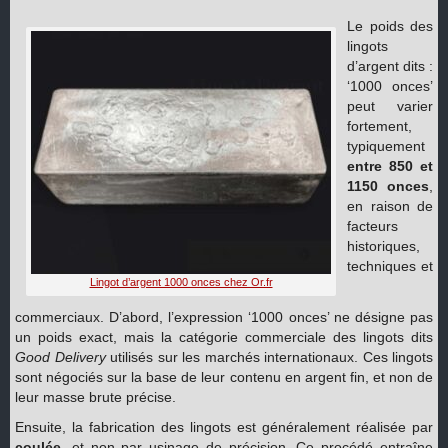
Le poids des
lingots
d’argent dits :
‘1000 onces’
peut varier
fortement,
typiquement
entre 850 et
1150 onces
,
en raison de
facteurs
historiques,
techniques et
Lingot d’argent 1000 onces chez Or.fr
commerciaux. D’abord, l’expression ‘1000 onces’ ne désigne pas
un poids exact, mais la catégorie commerciale des lingots dits
Good Delivery
utilisés sur les marchés internationaux. Ces lingots
sont négociés sur la base de leur contenu en argent fin, et non de
leur masse brute précise.
Ensuite, la fabrication des lingots est généralement réalisée par
coulée
, et non par usinage de précision. Ce procédé entraîne