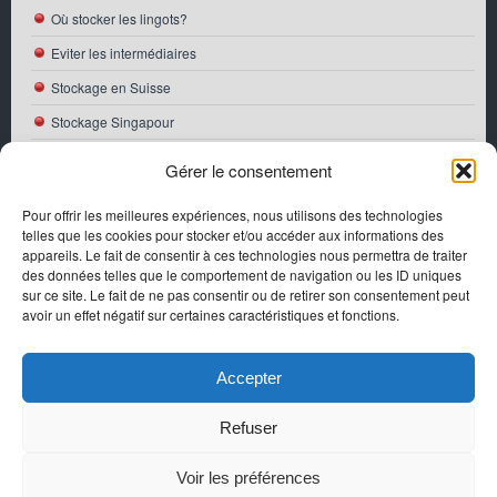
Où stocker les lingots?
Eviter les intermédiaires
Stockage en Suisse
Stockage Singapour
ACTUALITÉS
Gérer le consentement
Première pièce Bullion Or française 2026
Pour offrir les meilleures expériences, nous utilisons des technologies
telles que les cookies pour stocker et/ou accéder aux informations des
Perspectives de croissance de l’or en 2026
appareils. Le fait de consentir à ces technologies nous permettra de traiter
Dans quel type d’or investir en 2026
des données telles que le comportement de navigation ou les ID uniques
sur ce site. Le fait de ne pas consentir ou de retirer son consentement peut
Entre l’or et le Bitcoin, que choisir ?
avoir un effet négatif sur certaines caractéristiques et fonctions.
Cours de l’argent sur 10 & 20 ans
Accepter
Refuser
Copyright ©
AchatOrPhysique
- Votre guide pour acheter de l'or
physique sur Internet
Voir les préférences