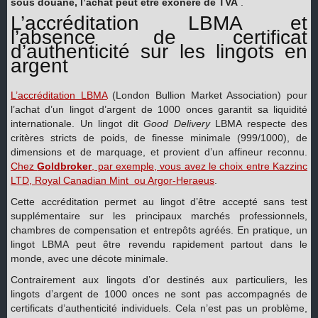
sous douane, l’achat peut être exonéré de TVA
.
L’accréditation LBMA et
l’absence de certificat
d’authenticité sur les lingots en
argent
L’accréditation LBMA
(London Bullion Market Association) pour
l’achat d’un lingot d’argent de 1000 onces garantit sa liquidité
internationale. Un lingot dit
Good Delivery
LBMA respecte des
critères stricts de poids, de finesse minimale (999/1000), de
dimensions et de marquage, et provient d’un affineur reconnu.
Chez
Goldbroker
, par exemple, vous avez le choix entre Kazzinc
LTD, Royal Canadian Mint ou Argor-Heraeus
.
Cette accréditation permet au lingot d’être accepté sans test
supplémentaire sur les principaux marchés professionnels,
chambres de compensation et entrepôts agréés. En pratique, un
lingot LBMA peut être revendu rapidement partout dans le
monde, avec une décote minimale.
Contrairement aux lingots d’or destinés aux particuliers, les
lingots d’argent de 1000 onces ne sont pas accompagnés de
certificats d’authenticité individuels. Cela n’est pas un problème,