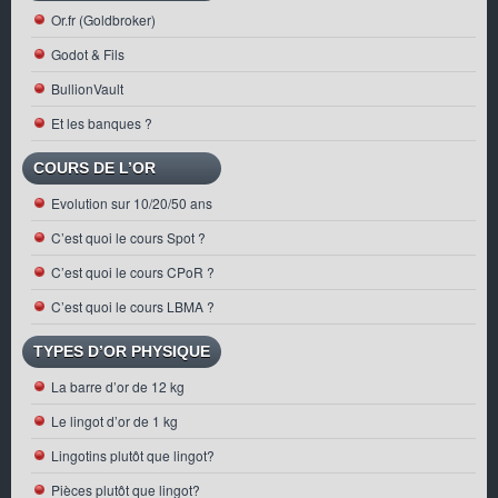
en
Or.fr (Goldbroker)
ligne
(or
Godot & Fils
et
argent
BullionVault
Et les banques ?
COURS DE L’OR
Evolution sur 10/20/50 ans
C’est quoi le cours Spot ?
C’est quoi le cours CPoR ?
C’est quoi le cours LBMA ?
TYPES D’OR PHYSIQUE
La barre d’or de 12 kg
Le lingot d’or de 1 kg
Lingotins plutôt que lingot?
Pièces plutôt que lingot?