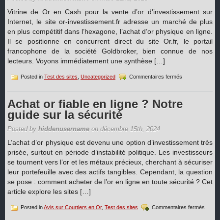
Vitrine de Or en Cash pour la vente d’or d’investissement sur
Internet, le site or-investissement.fr adresse un marché de plus
en plus compétitif dans l’hexagone, l’achat d’or physique en ligne.
Il se positionne en concurrent direct du site Or.fr, le portail
francophone de la société Goldbroker, bien connue de nos
lecteurs. Voyons immédiatement une synthèse […]
sur
Posted in
Test des sites
,
Uncategorized
Commentaires fermés
Notre
test
du
Achat or fiable en ligne ? Notre
site
guide sur la sécurité
Or-
Investissement.
Posted by
hiddenusername
on décembre 15th, 2024
pour
l’achat
L’achat d’or physique est devenu une option d’investissement très
d’or
prisée, surtout en période d’instabilité politique. Les investisseurs
en
se tournent vers l’or et les métaux précieux, cherchant à sécuriser
ligne
leur portefeuille avec des actifs tangibles. Cependant, la question
se pose : comment acheter de l’or en ligne en toute sécurité ? Cet
article explore les sites […]
sur
Posted in
Avis sur Courtiers en Or
,
Test des sites
Commentaires fermés
Achat