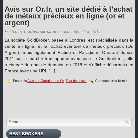
or
fiable
Avis sur Or.fr, un site dédié à l’achat
en
de métaux précieux en ligne (or et
ligne ?
argent)
Notre
guide
sur
Posted by
hiddenusername
on décembre 21st, 2019
la
La société GoldBroker, basée à Londres, est spécialisée dans la
sécuri
vente en ligne, et le rachat éventuel de métaux précieux (Or,
Argent), mais également Platine et Palladium. Opérant depuis
2011 sur le marché francophone avec son site Goldbroker.fr, elle
a changé de nom de domaine en 2019 et s’affiche désormais en
France avec une URL […]
sur
Posted in
Avis sur Courtiers en Or
,
Test des sites
Commentaires fermés
Avis
sur
Or.fr,
un
site
dédié
à
l’achat
de
métau
BEST BROKERS
précie