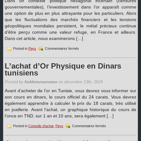
Dans un contexte politique hexagonal incertain (censures
gouvernementales), l’investissement dans l’or apparaît comme
une option de plus en plus attrayante pour les particuliers. Alors
que les fluctuations des marchés financiers et les tensions
géopolitiques mondiales persistent, le métal précieux continue
d’être perçu comme une valeur refuge, en France et ailleurs.
Dans cet article, nous examinerons […]
sur
Posted in
Pays
Commentaires fermés
Pourquoi
acheter
de
L’achat d’Or Physique en Dinars
l’or
tunisiens
en
France
Posted by
hiddenusername
on décembre 13th, 2024
en
2025 ?
Avant d’acheter de l’or en Tunisie, vous devrez vous informer sur
Prévisions
son cours en dinars, le cours officiel du 24 carats. Vous devrez
du
également apprendre à calculer le prix du 18 carats, très utilisé
cours
en joaillerie. Avant l’achat, un graphique historique du cours de
l’once en TND, sur 1 an et 10 ans, sera également […]
sur
Posted in
Conseils d'achat
,
Pays
Commentaires fermés
L’achat
d’Or
Physique