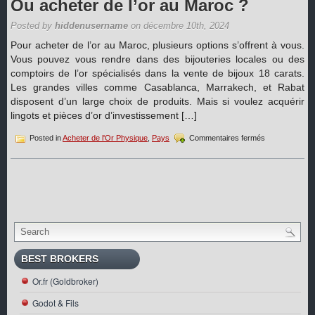
Ou acheter de l’or au Maroc ?
en
Dinars
Posted by
hiddenusername
on décembre 10th, 2024
tunisiens
Pour acheter de l’or au Maroc, plusieurs options s’offrent à vous.
Vous pouvez vous rendre dans des bijouteries locales ou des
comptoirs de l’or spécialisés dans la vente de bijoux 18 carats.
Les grandes villes comme Casablanca, Marrakech, et Rabat
disposent d’un large choix de produits. Mais si voulez acquérir
lingots et pièces d’or d’investissement […]
sur
Posted in
Acheter de l'Or Physique
,
Pays
Commentaires fermés
Ou
acheter
de
l’or
au
Maroc ?
BEST BROKERS
Or.fr (Goldbroker)
Godot & Fils