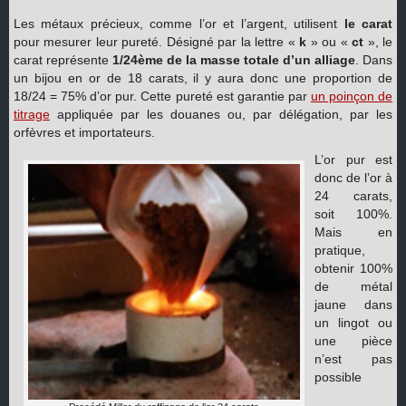
Les métaux précieux, comme l’or et l’argent, utilisent
le carat
pour mesurer leur pureté. Désigné par la lettre «
k
» ou «
ct
», le
carat représente
1/24ème de la masse totale d’un alliage
. Dans
un bijou en or de 18 carats, il y aura donc une proportion de
18/24 = 75% d’or pur. Cette pureté est garantie par
un poinçon de
titrage
appliquée par les douanes ou, par délégation, par les
orfèvres et importateurs.
L’or pur est
donc de l’or à
24 carats,
soit 100%.
Mais en
pratique,
obtenir 100%
de métal
jaune dans
un lingot ou
une pièce
n’est pas
possible