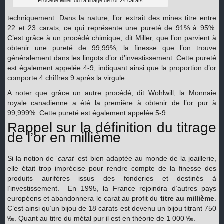
Procédé Miller du raffinage de l’or 24 carats
techniquement. Dans la nature, l’or extrait des mines titre entre
22 et 23 carats, ce qui représente une pureté de 91% à 95%.
C’est grâce à un procédé chimique, dit Miller, que l’on parvient à
obtenir une pureté de 99,99%, la finesse que l’on trouve
généralement dans les lingots d’or d’investissement. Cette pureté
est également appelée 4-9, indiquant ainsi que la proportion d’or
comporte 4 chiffres 9 après la virgule.
A noter que grâce un autre procédé, dit Wohlwill, la Monnaie
royale canadienne a été la première à obtenir de l’or pur à
99,999%. Cette pureté est également appelée 5-9.
Rappel sur la définition du titrage
de l’or en millième
Si la notion de ‘
carat’
est bien adaptée au monde de la joaillerie,
elle était trop imprécise pour rendre compte de la finesse des
produits aurifères issus des fonderies et destinés à
l’investissement. En 1995, la France rejoindra d’autres pays
européens et abandonnera le carat au profit du
titre au millième
.
C’est ainsi qu’un bijou de 18 carats est devenu un bijou titrant 750
‰. Quant au titre du métal pur il est en théorie de 1 000 ‰.